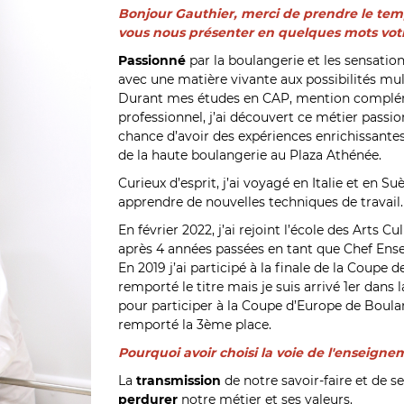
Bonjour Gauthier, merci de prendre le temp
vous nous présenter en quelques mots vot
Passionné
par la boulangerie et les sensations
avec une matière vivante aux possibilités mul
Durant mes études en CAP, mention compléme
professionnel, j’ai découvert ce métier passio
chance d’avoir des expériences enrichissantes
de la haute boulangerie au Plaza Athénée.
Curieux d’esprit, j’ai voyagé en Italie et en 
apprendre de nouvelles techniques de travail.
En février 2022, j’ai rejoint l’école des Arts
après 4 années passées en tant que Chef Ensei
En 2019 j’ai participé à la finale de la Coupe
remporté le titre mais je suis arrivé 1er dans l
pour participer à la Coupe d’Europe de Boulan
remporté la 3ème place.
Po
urquoi avoir choisi la voie de l'enseigne
La
transmission
de notre savoir-faire et de s
perdurer
notre métier et ses valeurs.