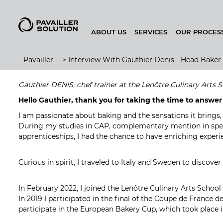
ABOUT US
SERVICES
OUR PROCES
BAKEHOUSE CONFIGURATOR
Pavailler
>
Interview With Gauthier Denis - Head Baker 
Gauthier DENIS, chef trainer at the Lenôtre Culinary Arts Sc
Hello Gauthier, thank you for taking the time to answer o
I am passionate about baking and the sensations it brings, 
During my studies in CAP, complementary mention in special
apprenticeships, I had the chance to have enriching experie
Curious in spirit, I traveled to Italy and Sweden to disco
In February 2022, I joined the Lenôtre Culinary Arts School
In 2019 I participated in the final of the Coupe de France d
participate in the European Bakery Cup, which took place 