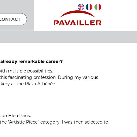
CONTACT
ur already remarkable career?
th multiple possibilities.
this fascinating profession. During my various
akery at the Plaza Athénée.
don Bleu Paris.
the "Artistic Piece" category. I was then selected to