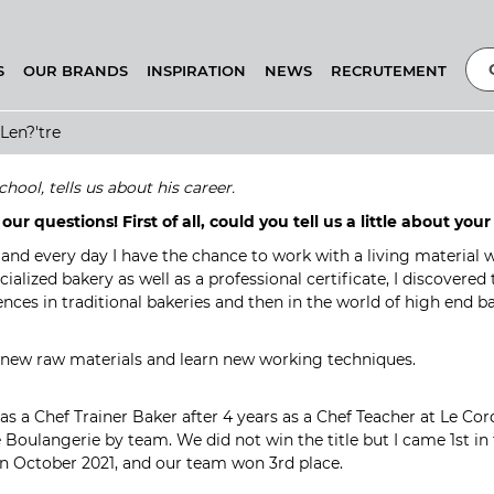
S
OUR BRANDS
INSPIRATION
NEWS
RECRUTEMENT
Len?'tre
hool, tells us about his career.
ur questions! First of all, could you tell us a little about yo
and every day I have the chance to work with a living material wi
ized bakery as well as a professional certificate, I discovered 
nces in traditional bakeries and then in the world of high end b
ver new raw materials and learn new working techniques.
 as a Chef Trainer Baker after 4 years as a Chef Teacher at Le Cor
e Boulangerie by team. We did not win the title but I came 1st in 
in October 2021, and our team won 3rd place.