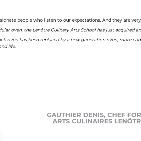
assionate people who listen to our expectations. And they are very 
dular oven
, the
Lenôtre Culinary Arts Sch
ool has just acquired a
 Touch oven has been replaced by a new generation oven, more com
nd life.
GAUTHIER DENIS, CHEF FO
ARTS CULINAIRES LENÔT