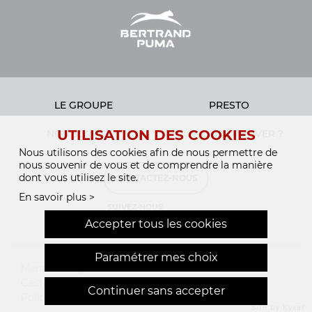
LE GROUPE
PRESTO
UTILISATION DES COOKIES
NOS SERVICES
OÙ NOUS TROUVER ?
Nous utilisons des cookies afin de nous permettre de
nous souvenir de vous et de comprendre la manière
dont vous utilisez le site.
CONTACTEZ-NOUS
En savoir plus >
SUIVEZ-NOUS
Accepter tous les cookies
Paramétrer mes choix
Mentions légales
Gestion des cookies
Continuer sans accepter
webdesign > creation web > developpement > SEO
Politique de confidentialité
Site by Kyxar