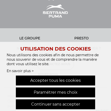
LE GROUPE
PRESTO
UTILISATION DES COOKIES
NOS SERVICES
OÙ NOUS TROUVER ?
Nous utilisons des cookies afin de nous permettre de
nous souvenir de vous et de comprendre la manière
dont vous utilisez le site.
CONTACTEZ-NOUS
En savoir plus >
SUIVEZ-NOUS
Accepter tous les cookies
Paramétrer mes choix
Mentions légales
Gestion des cookies
Continuer sans accepter
webdesign > creation web > developpement > SEO
Politique de confidentialité
Site by Kyxar