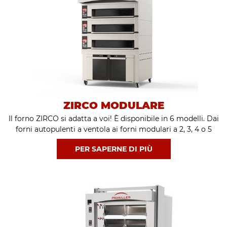
ZIRCO MODULARE
Il forno ZIRCO si adatta a voi! È disponibile in 6 modelli. Dai
forni autopulenti a ventola ai forni modulari a 2, 3, 4 o 5
piani, ZIRCO è in grado di soddisfare ogni esigenza. Con il
PER SAPERNE DI PIÙ
suo semplice e intuitivo controllo a sfioramento e fino a 99
programmi di cottura, ZIRCO garantisce un'eccellente
cottura di prodotti da forno e di prodotti pronti da cuocere.