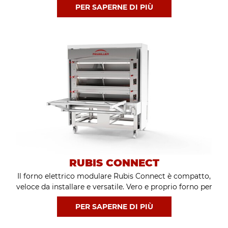
PER SAPERNE DI PIÙ
livelli, ZIRCO può ospitare teglie da 600*400 mm.
RUBIS CONNECT
Il forno elettrico modulare Rubis Connect è compatto,
veloce da installare e versatile. Vero e proprio forno per
panettieri, pasticceri e pizza, combina alte temperature,
PER SAPERNE DI PIÙ
precisione ed efficienza. Diversificate con il forno a piani
Rubis Connect !