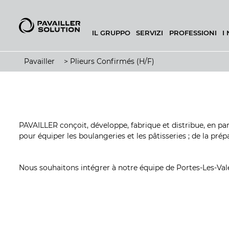
IL GRUPPO
SERVIZI
PROFESSIONI
I
CONFIGURATORE DI PANIFICIO
Pavailler
>
Plieurs Confirmés (H/F)
PAVAILLER conçoit, développe, fabrique et distribue, en p
pour équiper les boulangeries et les pâtisseries ; de la prép
Nous souhaitons intégrer à notre équipe de Portes-Les-Vale