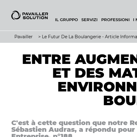
IL GRUPPO
SERVIZI
PROFESSIONI
I
CONFIGURATORE DI PANIFICIO
Pavailler
>
Le Futur De La Boulangerie - Article Informa
ENTRE AUGMEN
ET DES MA
ENVIRONN
BOU
C'est à cette question que notre 
Sébastien Audras, a répondu pour
Entreprise, n°188.