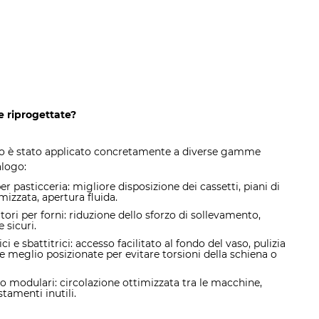
e riprogettate?
 è stato applicato concretamente a diverse gamme
logo:
per pasticceria:
migliore disposizione dei cassetti, piani di
mizzata, apertura fluida.
tori per forni: riduzione dello sforzo di sollevamento,
 sicuri.
ci e sbattitrici:
accesso facilitato al fondo del vaso, pulizia
e meglio posizionate per evitare torsioni della schiena o
ro modulari: circolazione ottimizzata tra le macchine,
tamenti inutili.