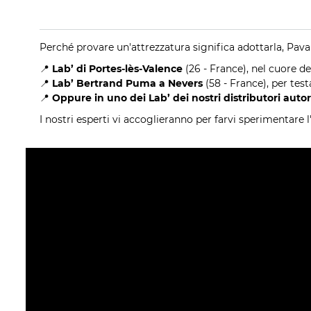
Perché provare un'attrezzatura significa adottarla, Pavail
📍
Lab’ di Portes-lès-Valence
(26 - France), nel cuore de
📍
Lab’ Bertrand Puma a Nevers
(58 - France), per tes
📍
Oppure in uno dei Lab’ dei nostri distributori autori
I nostri esperti vi accoglieranno per farvi sperimentare 