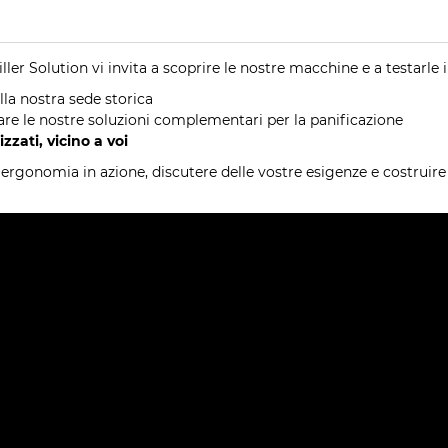
ler Solution vi invita a scoprire le nostre macchine e a testarle in
lla nostra sede storica
tare le nostre soluzioni complementari per la panificazione
zzati, vicino a voi
l'ergonomia in azione, discutere delle vostre esigenze e costruire 