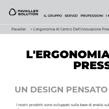
IL GRUPPO
SERVIZI
PROFESSIONI
I
CONFIGURATORE DI PANIFICIO
Pavailler
>
L'ergonomia Al Centro Dell'innovazione Pres
L'ERGONOMIA
PRES
UN DESIGN PENSATO
I nostri prodotti sono sviluppati sulla base di analisi 