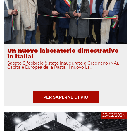
Un nuovo laboratorio dimostrativo
in Italia!
Sabato 8 febbraio è stato inaugurato a Gragnano (NA),
Capitale Europea della Pasta, il nuovo La...
PER SAPERNE DI PIÙ
23/02/2024