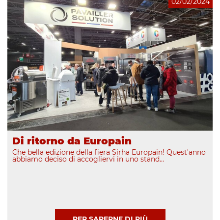
02/02/2024
Di ritorno da Europain
Che bella edizione della fiera Sirha Europain! Quest'anno
abbiamo deciso di accogliervi in uno stand...
PER SAPERNE DI PIÙ