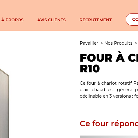
C
À PROPOS
AVIS CLIENTS
RECRUTEMENT
NOTRE ENGAGEMENT À ECOSYSTEM
Pavailler
>
Nos Produits
FOUR À C
R10
Ce four à chariot rotatif 
d’air chaud est généré 
déclinable en 3 versions : fo
Ce four répond