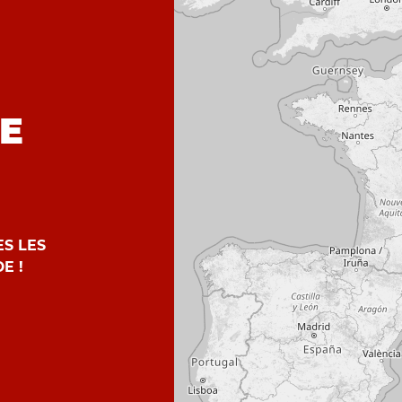
DE
S LES
E !