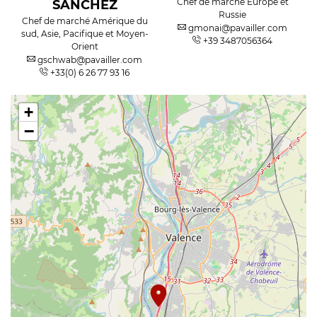
Chef de marché Europe et
SANCHEZ
Russie
Chef de marché Amérique du
gmonai@pavailler.com
sud, Asie, Pacifique et Moyen-
+39 3487056364
Orient
gschwab@pavailler.com
+33(0) 6 26 77 93 16
+
−